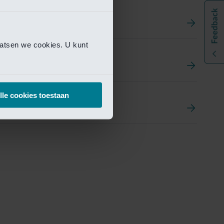
aatsen we cookies. U kunt
t
ement Portal
lle cookies toestaan
pen Research