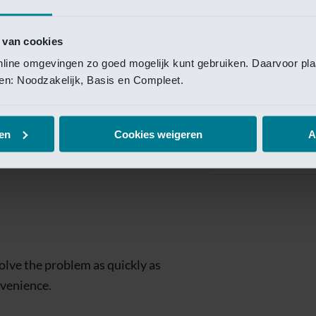
Private Banking
 toegang te krijgen.
Mijn Private Bank
 van cookies
online omgevingen zo goed mogelijk kunt gebruiken. Daarvoor pl
Investment Managemen
elen: Noodzakelijk, Basis en Compleet.
Investment Manag
page is
Investment Banking
en
Cookies weigeren
A
Van Lanschot Kem
olve the problem as quickly as
nvenience.