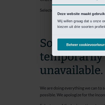
Selecteer een van de login opties om
Deze website maakt gebruik
Wij willen graag dat u onze 
kiezen uit drie soorten profi
Sorry! This 
Beheer cookievoorkeur
temporarily
unavailable.
We are doing everything we can to s
possible. We apologize for the inco