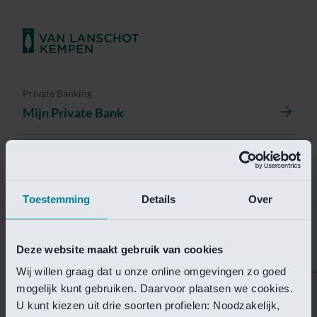
Private Banking
Mijn Private Bank
Investment Management
Investment Management Portal
Toestemming
Details
Over
Investment Banking
Van Lanschot Kempen Research
Deze website maakt gebruik van cookies
Wij willen graag dat u onze online omgevingen zo goed
mogelijk kunt gebruiken. Daarvoor plaatsen we cookies.
Helaas is deze pagina
U kunt kiezen uit drie soorten profielen: Noodzakelijk,