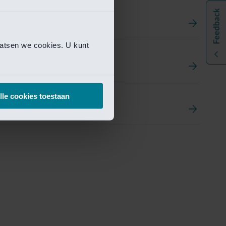
aatsen we cookies. U kunt
t
ement Portal
lle cookies toestaan
pen Research