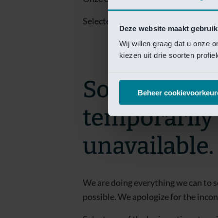
Selecteer een van de login opties om
Deze website maakt gebruik
Wij willen graag dat u onze 
kiezen uit drie soorten profi
Sorry! This 
Beheer cookievoorkeur
temporarily
unavailable.
We are doing everything we can to s
possible. We apologize for the inco