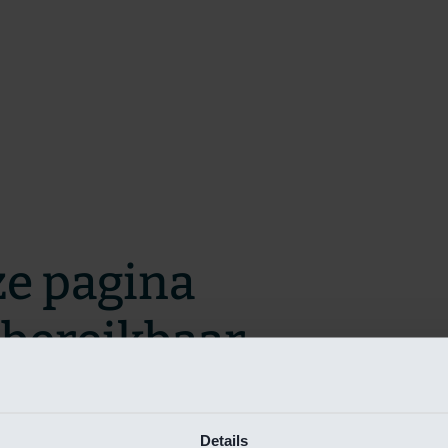
ze pagina
t bereikbaar.
m zo snel mogelijk te verhelpen.
Details