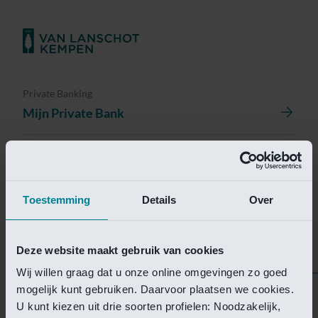
Private Banking
Mijn Private Bank
Investment Management
Investment Management Portal
Toestemming
Details
Over
Investment Banking
Van Lanschot Kempen Research
Deze website maakt gebruik van cookies
Wij willen graag dat u onze online omgevingen zo goed
mogelijk kunt gebruiken. Daarvoor plaatsen we cookies.
Helaas is deze pagina
U kunt kiezen uit drie soorten profielen: Noodzakelijk,