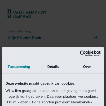
Private Banking
Mijn Private Bank
Investment Management
Investment Management Portal
Toestemming
Details
Over
Investment Banking
Van Lanschot Kempen Research
Deze website maakt gebruik van cookies
Wij willen graag dat u onze online omgevingen zo goed
mogelijk kunt gebruiken. Daarvoor plaatsen we cookies.
Helaas is deze pagina
U kunt kiezen uit drie soorten profielen: Noodzakelijk,