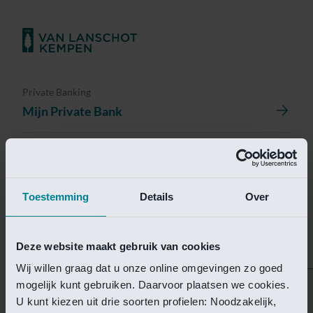
Private Banking
Mijn Private Bank
Investment Management
Investment Management Portal
Toestemming
Details
Over
Investment Banking
Van Lanschot Kempen Research
Deze website maakt gebruik van cookies
Wij willen graag dat u onze online omgevingen zo goed
mogelijk kunt gebruiken. Daarvoor plaatsen we cookies.
Helaas is deze pagina
U kunt kiezen uit drie soorten profielen: Noodzakelijk,