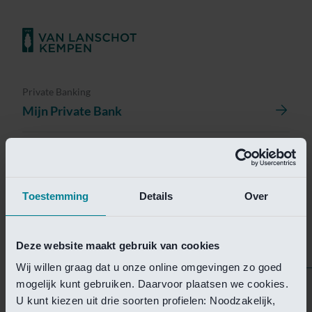
Private Banking
Mijn Private Bank
Investment Management
Investment Management Portal
Toestemming
Details
Over
Investment Banking
Van Lanschot Kempen Research
Deze website maakt gebruik van cookies
Wij willen graag dat u onze online omgevingen zo goed
mogelijk kunt gebruiken. Daarvoor plaatsen we cookies.
Helaas is deze pagina
U kunt kiezen uit drie soorten profielen: Noodzakelijk,