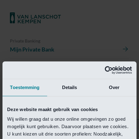
Private Banking
Mijn Private Bank
Investment Management
Investment Management Portal
Toestemming
Details
Over
Investment Banking
Van Lanschot Kempen Research
Deze website maakt gebruik van cookies
Wij willen graag dat u onze online omgevingen zo goed
mogelijk kunt gebruiken. Daarvoor plaatsen we cookies.
Helaas is deze pagina
U kunt kiezen uit drie soorten profielen: Noodzakelijk,