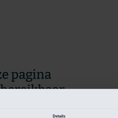
ze pagina
t bereikbaar.
m zo snel mogelijk te verhelpen.
Details