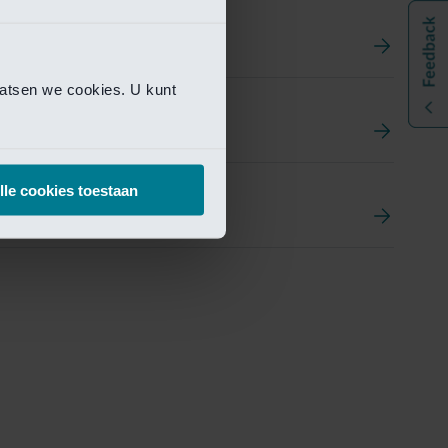
aatsen we cookies. U kunt
t
ement Portal
lle cookies toestaan
pen Research