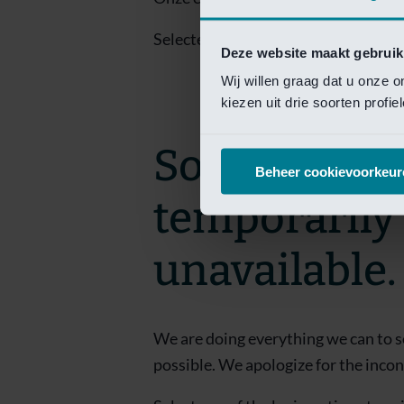
Selecteer een van de login opties om
Deze website maakt gebruik
Wij willen graag dat u onze 
kiezen uit drie soorten profi
Sorry! This 
Beheer cookievoorkeur
temporarily
unavailable.
We are doing everything we can to s
possible. We apologize for the inco