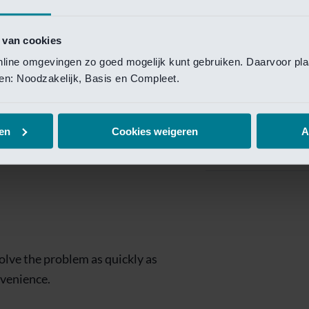
Private Banking
 toegang te krijgen.
Mijn Private Bank
 van cookies
online omgevingen zo goed mogelijk kunt gebruiken. Daarvoor pl
Investment Managemen
elen: Noodzakelijk, Basis en Compleet.
Investment Manag
page is
Investment Banking
en
Cookies weigeren
A
Van Lanschot Kem
olve the problem as quickly as
nvenience.