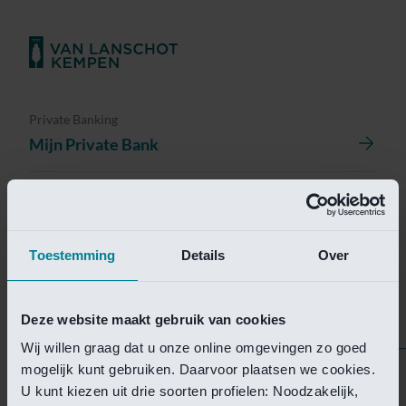
Private Banking
Mijn Private Bank
Investment Management
Investment Management Portal
Toestemming
Details
Over
Investment Banking
Van Lanschot Kempen Research
Deze website maakt gebruik van cookies
Wij willen graag dat u onze online omgevingen zo goed
mogelijk kunt gebruiken. Daarvoor plaatsen we cookies.
Helaas is deze pagina
U kunt kiezen uit drie soorten profielen: Noodzakelijk,