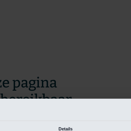
ze pagina
t bereikbaar.
m zo snel mogelijk te verhelpen.
Details