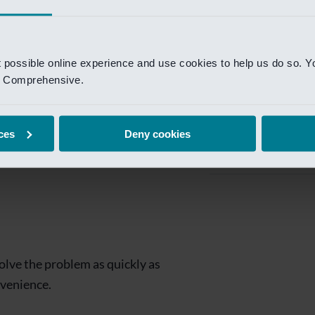
Private Banking
 toegang te krijgen.
Mijn Private Bank
t possible online experience and use cookies to help us do so. Y
Investment Managemen
nd Comprehensive.
Investment Manag
page is
Investment Banking
ces
Deny cookies
Van Lanschot Kem
olve the problem as quickly as
nvenience.