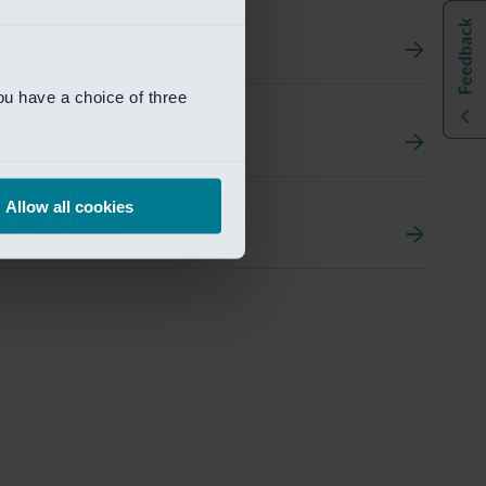
ou have a choice of three
t
ement Portal
Allow all cookies
pen Research