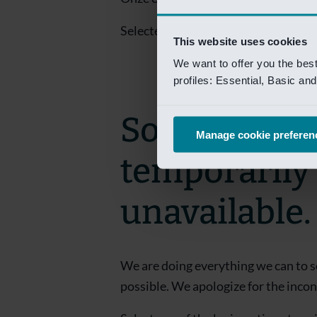
Selecteer een van de login opties om
This website uses cookies
We want to offer you the bes
profiles: Essential, Basic a
Sorry! This 
Manage cookie preferen
temporarily
unavailable.
We are doing everything we can to s
possible. We apologize for the inco