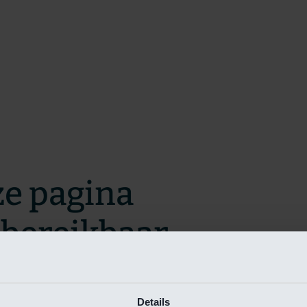
ze pagina
t bereikbaar.
m zo snel mogelijk te verhelpen.
Details