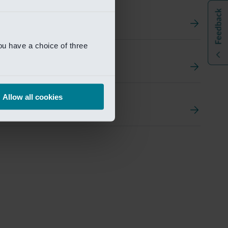
ou have a choice of three
t
ement Portal
Allow all cookies
pen Research