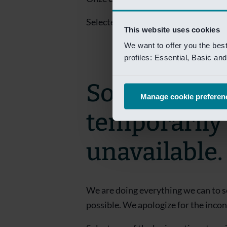
Selecteer een van de login opties om
This website uses cookies
We want to offer you the bes
profiles: Essential, Basic a
Sorry! This 
Manage cookie preferen
temporarily
unavailable.
We are doing everything we can to s
possible. We apologize for the inco