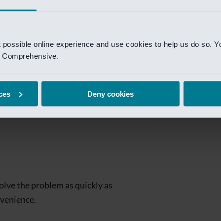
Private Banking
 toegang te krijgen.
Mijn Private Bank
t possible online experience and use cookies to help us do so. Y
Investment Managemen
nd Comprehensive.
Investment Manag
page is
Investment Banking
ces
Deny cookies
Van Lanschot Kem
olve the problem as quickly as
nvenience.