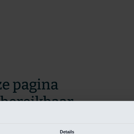
ze pagina
t bereikbaar.
m zo snel mogelijk te verhelpen.
Details