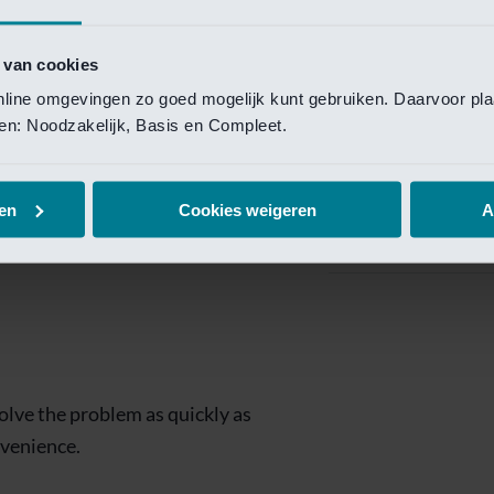
Private Banking
 toegang te krijgen.
Mijn Private Bank
 van cookies
online omgevingen zo goed mogelijk kunt gebruiken. Daarvoor pl
Investment Managemen
elen: Noodzakelijk, Basis en Compleet.
Investment Manag
page is
Investment Banking
en
Cookies weigeren
A
Van Lanschot Kem
olve the problem as quickly as
nvenience.