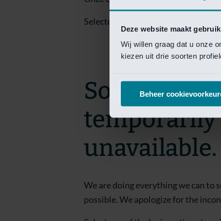
Selecteer een van de login opties om
Deze website maakt gebruik
Wij willen graag dat u onze 
kiezen uit drie soorten profi
Sorry! This 
Beheer cookievoorkeur
temporarily
unavailable.
We are doing everything we can to s
possible. We apologize for the inco