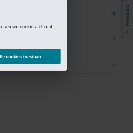
aatsen we cookies. U kunt
t
ement Portal
lle cookies toestaan
pen Research