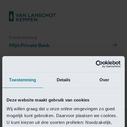
Private Banking
Mijn Private Bank
Investment Management
Investment Management Portal
Toestemming
Details
Over
Investment Banking
Van Lanschot Kempen Research
Deze website maakt gebruik van cookies
Wij willen graag dat u onze online omgevingen zo goed
mogelijk kunt gebruiken. Daarvoor plaatsen we cookies.
Helaas is deze pagina
U kunt kiezen uit drie soorten profielen: Noodzakelijk,