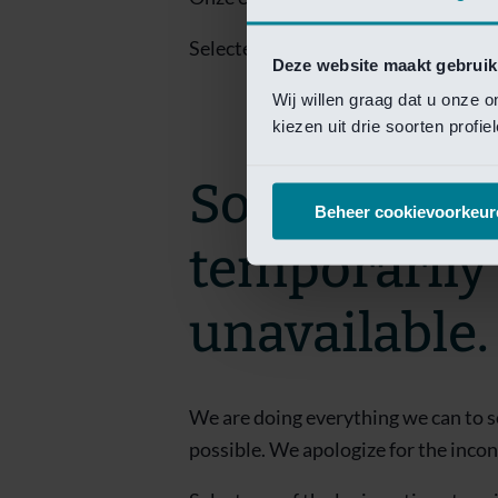
Selecteer een van de login opties om
Deze website maakt gebruik
Wij willen graag dat u onze 
kiezen uit drie soorten profi
Sorry! This 
Beheer cookievoorkeur
temporarily
unavailable.
We are doing everything we can to s
possible. We apologize for the inco