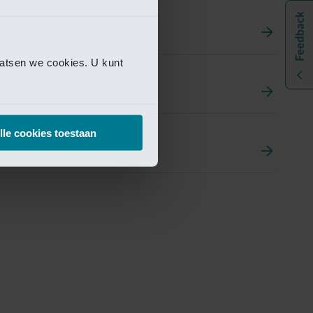
aatsen we cookies. U kunt
t
ement Portal
lle cookies toestaan
pen Research