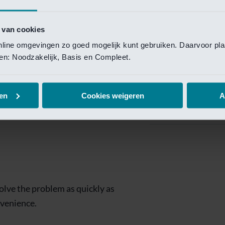
Private Banking
 toegang te krijgen.
Mijn Private Bank
 van cookies
online omgevingen zo goed mogelijk kunt gebruiken. Daarvoor pl
Investment Managemen
elen: Noodzakelijk, Basis en Compleet.
Investment Manag
page is
Investment Banking
en
Cookies weigeren
A
Van Lanschot Kem
olve the problem as quickly as
nvenience.