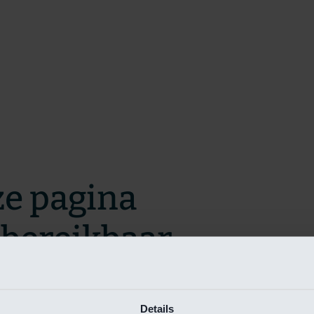
ze pagina
t bereikbaar.
m zo snel mogelijk te verhelpen.
Details