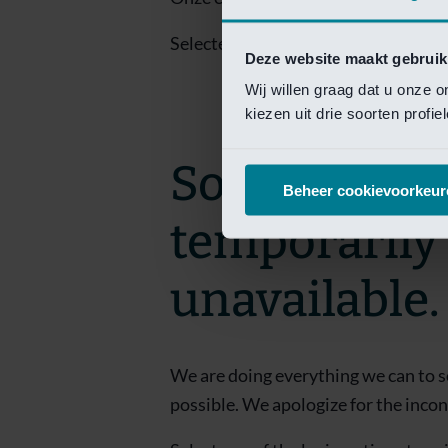
Selecteer een van de login opties om
Deze website maakt gebruik
Wij willen graag dat u onze 
kiezen uit drie soorten profi
Sorry! This 
Beheer cookievoorkeur
temporarily
unavailable.
We are doing everything we can to s
possible. We apologize for the inco