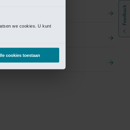
aatsen we cookies. U kunt
t
ement Portal
lle cookies toestaan
pen Research