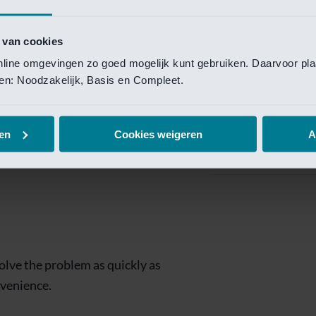
Private Banking
 toegang te krijgen.
Mijn Private Bank
 van cookies
online omgevingen zo goed mogelijk kunt gebruiken. Daarvoor pl
Investment Managemen
elen: Noodzakelijk, Basis en Compleet.
Investment Manag
page is
Investment Banking
en
Cookies weigeren
A
Van Lanschot Kem
olve the problem as quickly as
nvenience.