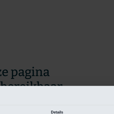
ze pagina
t bereikbaar.
m zo snel mogelijk te verhelpen.
Details