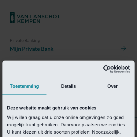
Private Banking
Mijn Private Bank
Investment Management
Investment Management Portal
Toestemming
Details
Over
Investment Banking
Van Lanschot Kempen Research
Deze website maakt gebruik van cookies
Wij willen graag dat u onze online omgevingen zo goed
mogelijk kunt gebruiken. Daarvoor plaatsen we cookies.
Helaas is deze pagina
U kunt kiezen uit drie soorten profielen: Noodzakelijk,