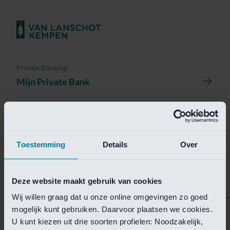
Private Banking
Mijn Private Bank
Investment Management
Investment Management Portal
Toestemming
Details
Over
Investment Banking
Van Lanschot Kempen Research
Deze website maakt gebruik van cookies
Wij willen graag dat u onze online omgevingen zo goed
mogelijk kunt gebruiken. Daarvoor plaatsen we cookies.
Helaas is deze pagina
U kunt kiezen uit drie soorten profielen: Noodzakelijk,