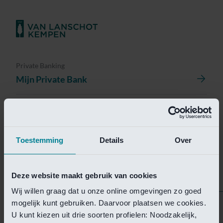
Private Banking
Mijn Private Bank
Investment Management
Investment Management Portal
Toestemming
Details
Over
Investment Banking
Van Lanschot Kempen Research
Deze website maakt gebruik van cookies
Wij willen graag dat u onze online omgevingen zo goed
mogelijk kunt gebruiken. Daarvoor plaatsen we cookies.
Helaas is deze pagina
U kunt kiezen uit drie soorten profielen: Noodzakelijk,