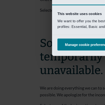
Selecteer een van de login opties om
This website uses cookies
We want to offer you the bes
profiles: Essential, Basic a
Sorry! This 
Manage cookie preferen
temporarily
unavailable.
We are doing everything we can to s
possible. We apologize for the inco