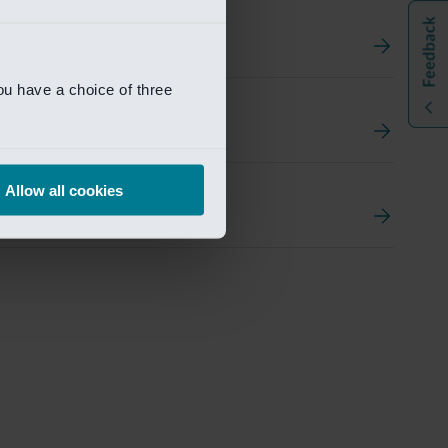
ou have a choice of three
t
ement Portal
Allow all cookies
pen Research