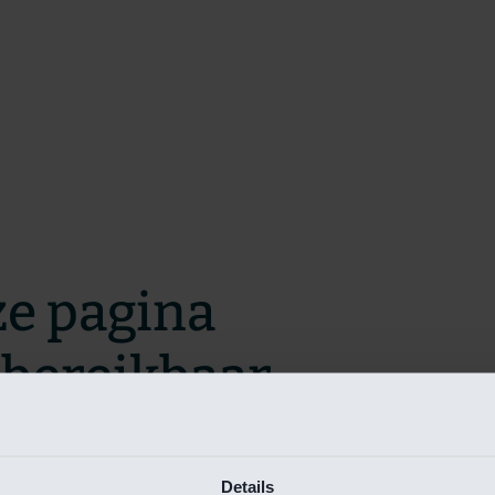
ze pagina
t bereikbaar.
m zo snel mogelijk te verhelpen.
Details