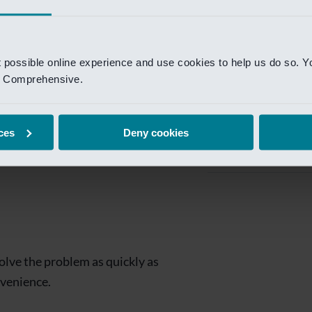
Private Banking
 toegang te krijgen.
Mijn Private Bank
t possible online experience and use cookies to help us do so. Y
Investment Managemen
nd Comprehensive.
Investment Manag
page is
Investment Banking
ces
Deny cookies
Van Lanschot Kem
olve the problem as quickly as
nvenience.