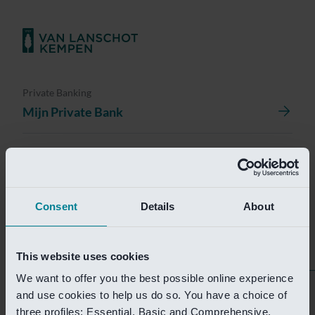
Private Banking
Mijn Private Bank
Investment Management
Investment Management Portal
Consent
Details
About
Investment Banking
Van Lanschot Kempen Research
This website uses cookies
We want to offer you the best possible online experience
Helaas is deze pagina
and use cookies to help us do so. You have a choice of
three profiles: Essential, Basic and Comprehensive.