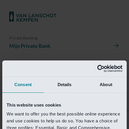
Private Banking
Mijn Private Bank
Investment Management
Investment Management Portal
Consent
Details
About
Investment Banking
Van Lanschot Kempen Research
This website uses cookies
We want to offer you the best possible online experience
Helaas is deze pagina
and use cookies to help us do so. You have a choice of
three profiles: Essential, Basic and Comprehensive.