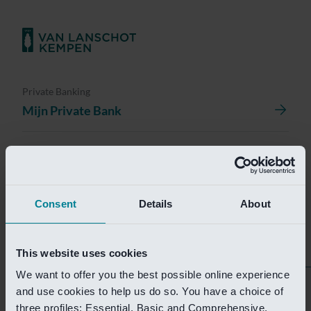
Private Banking
Mijn Private Bank
Investment Management
Investment Management Portal
Consent
Details
About
Investment Banking
Van Lanschot Kempen Research
This website uses cookies
We want to offer you the best possible online experience
Helaas is deze pagina
and use cookies to help us do so. You have a choice of
three profiles: Essential, Basic and Comprehensive.