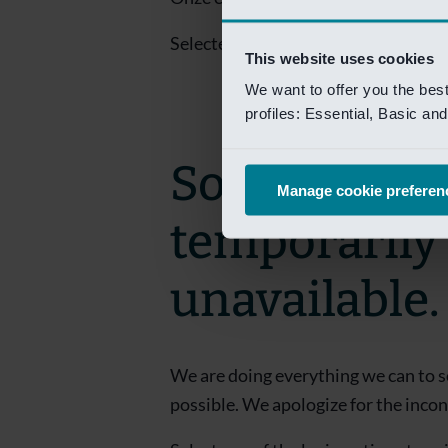
Selecteer een van de login opties om
This website uses cookies
We want to offer you the bes
profiles: Essential, Basic a
Sorry! This 
Manage cookie preferen
temporarily
unavailable.
We are doing everything we can to s
possible. We apologize for the inco