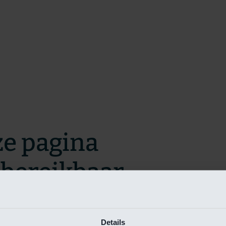
ze pagina
t bereikbaar.
m zo snel mogelijk te verhelpen.
Details