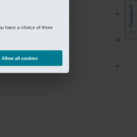
ou have a choice of three
t
ement Portal
Allow all cookies
pen Research