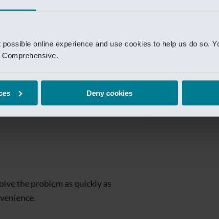
Private Banking
 toegang te krijgen.
Mijn Private Bank
t possible online experience and use cookies to help us do so. Y
Investment Managemen
nd Comprehensive.
Investment Manag
page is
Investment Banking
ces
Deny cookies
Van Lanschot Kem
olve the problem as quickly as
nvenience.