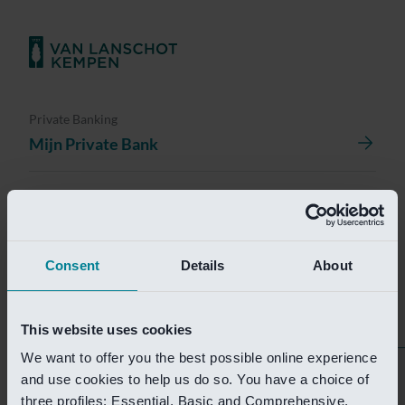
Private Banking
Mijn Private Bank
Investment Management
Investment Management Portal
Consent
Details
About
Investment Banking
Van Lanschot Kempen Research
This website uses cookies
We want to offer you the best possible online experience
Helaas is deze pagina
and use cookies to help us do so. You have a choice of
three profiles: Essential, Basic and Comprehensive.