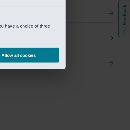
ou have a choice of three
t
ement Portal
Allow all cookies
pen Research