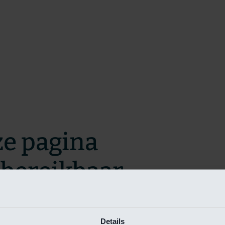
ze pagina
t bereikbaar.
m zo snel mogelijk te verhelpen.
Details