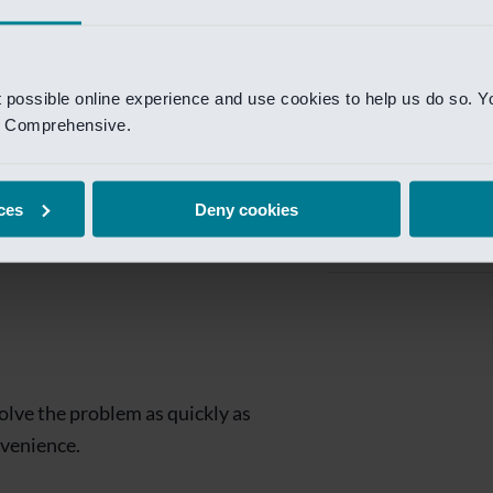
Private Banking
 toegang te krijgen.
Mijn Private Bank
t possible online experience and use cookies to help us do so. Y
Investment Managemen
nd Comprehensive.
Investment Manag
page is
Investment Banking
ces
Deny cookies
Van Lanschot Kem
olve the problem as quickly as
nvenience.