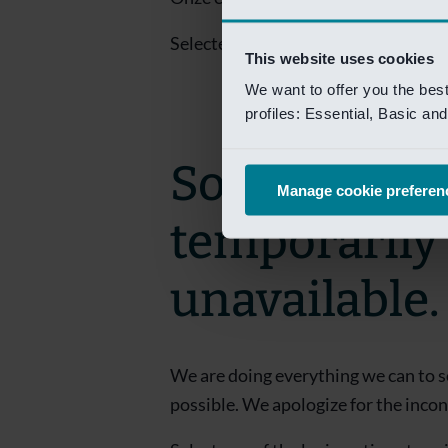
Selecteer een van de login opties om
This website uses cookies
We want to offer you the bes
profiles: Essential, Basic a
Sorry! This 
Manage cookie preferen
temporarily
unavailable.
We are doing everything we can to s
possible. We apologize for the inco