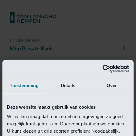
Private Banking
Mijn Private Bank
Investment Management
Investment Management Portal
Toestemming
Details
Over
Investment Banking
Van Lanschot Kempen Research
Deze website maakt gebruik van cookies
Wij willen graag dat u onze online omgevingen zo goed
mogelijk kunt gebruiken. Daarvoor plaatsen we cookies.
Helaas is deze pagina
U kunt kiezen uit drie soorten profielen: Noodzakelijk,