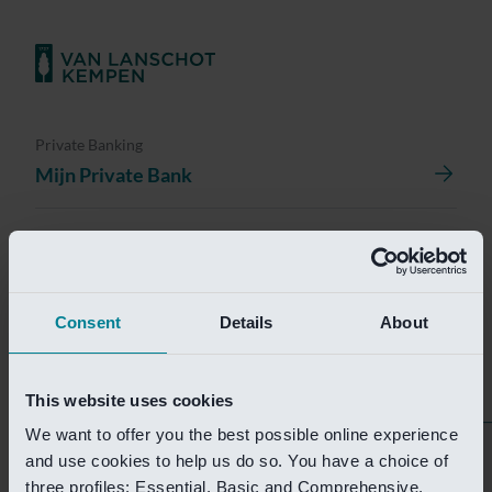
Private Banking
Mijn Private Bank
Investment Management
Investment Management Portal
Consent
Details
About
Investment Banking
Van Lanschot Kempen Research
This website uses cookies
We want to offer you the best possible online experience
Helaas is deze pagina
and use cookies to help us do so. You have a choice of
three profiles: Essential, Basic and Comprehensive.