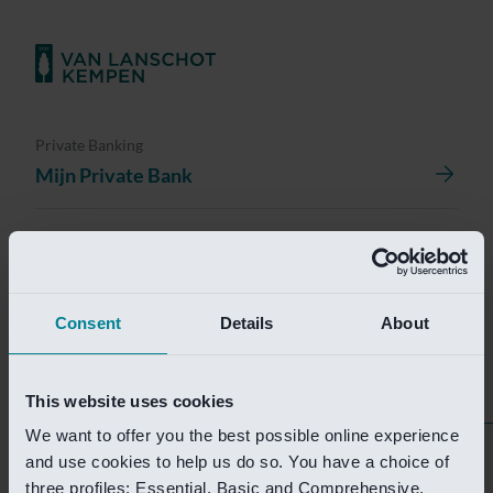
Private Banking
Mijn Private Bank
Investment Management
Investment Management Portal
Consent
Details
About
Investment Banking
Van Lanschot Kempen Research
This website uses cookies
We want to offer you the best possible online experience
Helaas is deze pagina
and use cookies to help us do so. You have a choice of
three profiles: Essential, Basic and Comprehensive.