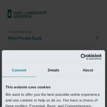
Private Banking
Mijn Private Bank
Investment Management
Investment Management Portal
Consent
Details
About
Investment Banking
Van Lanschot Kempen Research
This website uses cookies
We want to offer you the best possible online experience
Helaas is deze pagina
and use cookies to help us do so. You have a choice of
three profiles: Essential, Basic and Comprehensive.