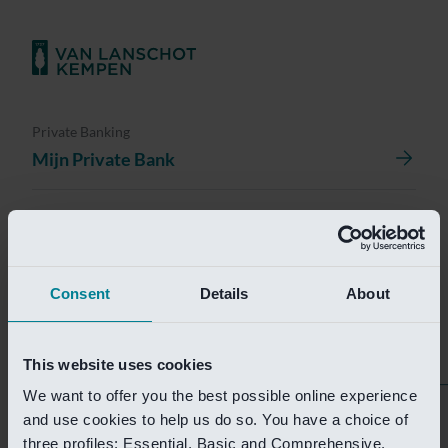
Private Banking
Mijn Private Bank
Investment Management
Investment Management Portal
Consent
Details
About
Investment Banking
Van Lanschot Kempen Research
This website uses cookies
We want to offer you the best possible online experience
Helaas is deze pagina
and use cookies to help us do so. You have a choice of
three profiles: Essential, Basic and Comprehensive.