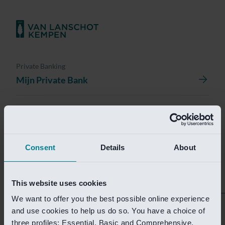
Private Banking
Mijn Private Bank
Investment Management
Investment Management Portal
Consent
Details
About
Investment Banking
Van Lanschot Kempen Research
This website uses cookies
We want to offer you the best possible online experience
Helaas is deze pagina
and use cookies to help us do so. You have a choice of
three profiles: Essential, Basic and Comprehensive.