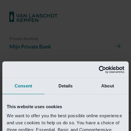
Private Banking
Mijn Private Bank
Investment Management
Investment Management Portal
Consent
Details
About
Investment Banking
Van Lanschot Kempen Research
This website uses cookies
We want to offer you the best possible online experience
Helaas is deze pagina
and use cookies to help us do so. You have a choice of
three profiles: Essential, Basic and Comprehensive.