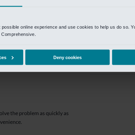
Private Banking
 toegang te krijgen.
Mijn Private Bank
t possible online experience and use cookies to help us do so. Y
Investment Managemen
nd Comprehensive.
Investment Manag
page is
Investment Banking
ces
Deny cookies
Van Lanschot Kem
olve the problem as quickly as
nvenience.