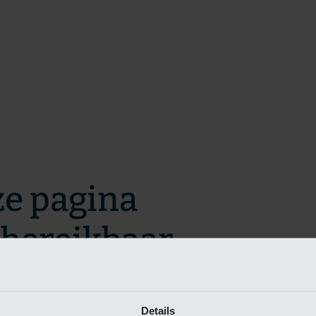
ze pagina
t bereikbaar.
m zo snel mogelijk te verhelpen.
Details