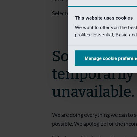
Selecteer een van de login opties om
This website uses cookies
We want to offer you the bes
profiles: Essential, Basic a
Sorry! This 
Manage cookie preferen
temporarily
unavailable.
We are doing everything we can to s
possible. We apologize for the inco