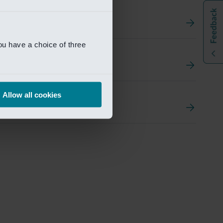
ou have a choice of three
t
ement Portal
Allow all cookies
pen Research