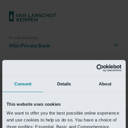
Private Banking
Mijn Private Bank
Investment Management
Investment Management Portal
Consent
Details
About
Investment Banking
Van Lanschot Kempen Research
This website uses cookies
We want to offer you the best possible online experience
Helaas is deze pagina
and use cookies to help us do so. You have a choice of
three profiles: Essential, Basic and Comprehensive.