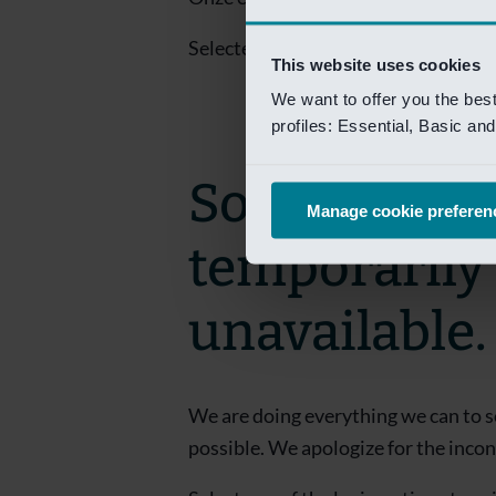
Selecteer een van de login opties om
This website uses cookies
We want to offer you the bes
profiles: Essential, Basic a
Sorry! This 
Manage cookie preferen
temporarily
unavailable.
We are doing everything we can to s
possible. We apologize for the inco