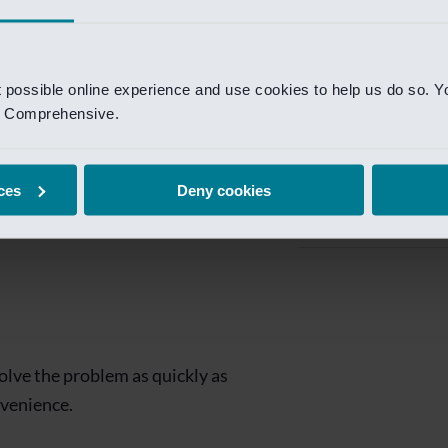
Private Banking
 toegang te krijgen.
Mijn Private Bank
t possible online experience and use cookies to help us do so. Y
Investment Managemen
nd Comprehensive.
Investment Manag
page is
Investment Banking
ces
Deny cookies
Van Lanschot Kem
olve the problem as quickly as
nvenience.