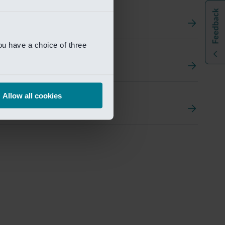
ou have a choice of three
t
ement Portal
Allow all cookies
pen Research