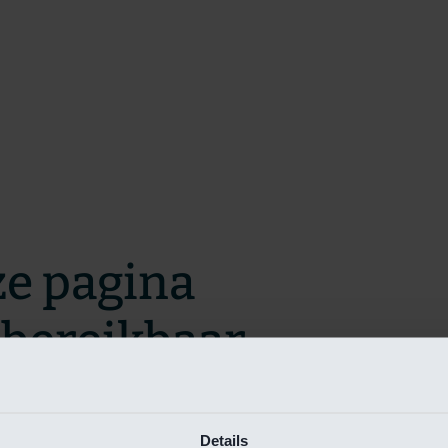
ze pagina
t bereikbaar.
m zo snel mogelijk te verhelpen.
Details