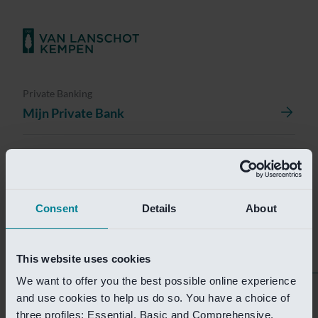
Private Banking
Mijn Private Bank
Investment Management
Investment Management Portal
Consent
Details
About
Investment Banking
Van Lanschot Kempen Research
This website uses cookies
We want to offer you the best possible online experience
Helaas is deze pagina
and use cookies to help us do so. You have a choice of
three profiles: Essential, Basic and Comprehensive.