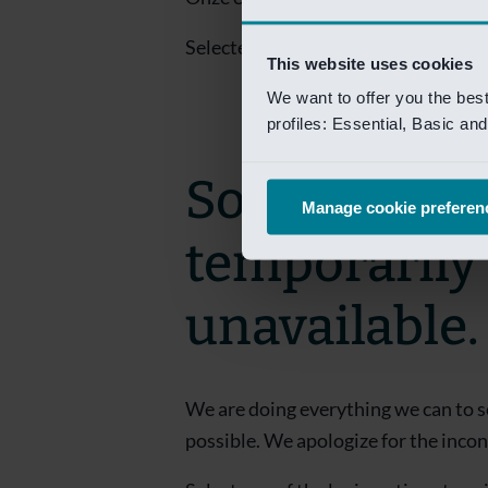
Selecteer een van de login opties om
This website uses cookies
We want to offer you the bes
profiles: Essential, Basic a
Sorry! This 
Manage cookie preferen
temporarily
unavailable.
We are doing everything we can to s
possible. We apologize for the inco