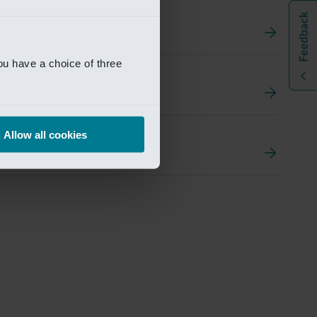
ou have a choice of three
t
ement Portal
Allow all cookies
pen Research