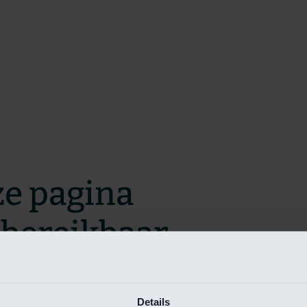
ze pagina
t bereikbaar.
m zo snel mogelijk te verhelpen.
Details