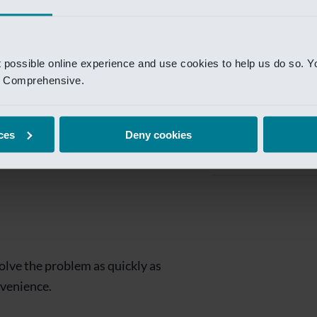
Private Banking
 toegang te krijgen.
Mijn Private Bank
t possible online experience and use cookies to help us do so. Y
Investment Managemen
nd Comprehensive.
Investment Manag
page is
Investment Banking
ces
Deny cookies
Van Lanschot Kem
olve the problem as quickly as
nvenience.