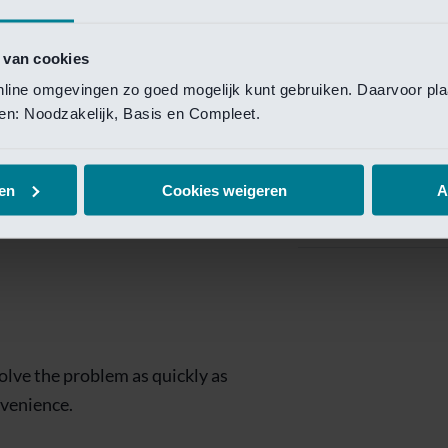
Private Banking
 toegang te krijgen.
Mijn Private Bank
 van cookies
online omgevingen zo goed mogelijk kunt gebruiken. Daarvoor pl
Investment Managemen
elen: Noodzakelijk, Basis en Compleet.
Investment Manag
page is
Investment Banking
en
Cookies weigeren
A
Van Lanschot Kem
olve the problem as quickly as
nvenience.