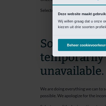
Selecteer een van de login opties om
Deze website maakt gebruik
Wij willen graag dat u onze 
kiezen uit drie soorten profi
Sorry! This 
Beheer cookievoorkeur
temporarily
unavailable.
We are doing everything we can to s
possible. We apologize for the inco