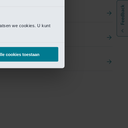
aatsen we cookies. U kunt
t
ement Portal
lle cookies toestaan
pen Research