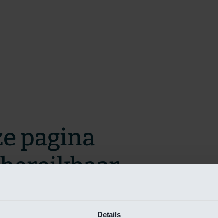
ze pagina
t bereikbaar.
m zo snel mogelijk te verhelpen.
Details