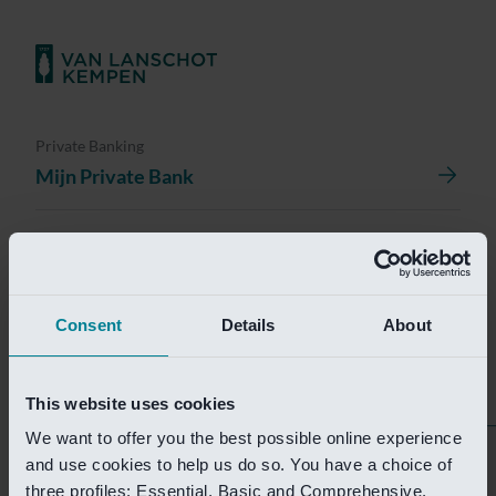
Private Banking
Mijn Private Bank
Investment Management
Investment Management Portal
Consent
Details
About
Investment Banking
Van Lanschot Kempen Research
This website uses cookies
We want to offer you the best possible online experience
Helaas is deze pagina
and use cookies to help us do so. You have a choice of
three profiles: Essential, Basic and Comprehensive.