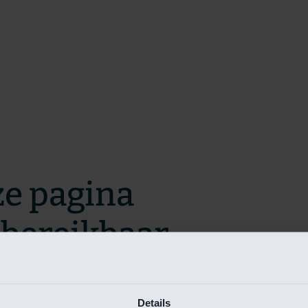
ze pagina
t bereikbaar.
m zo snel mogelijk te verhelpen.
Details