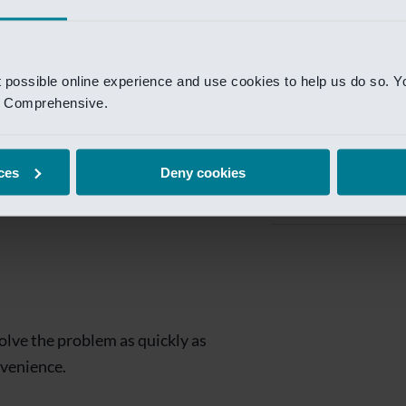
Private Banking
 toegang te krijgen.
Mijn Private Bank
t possible online experience and use cookies to help us do so. Y
Investment Managemen
nd Comprehensive.
Investment Manag
page is
Investment Banking
ces
Deny cookies
Van Lanschot Kem
olve the problem as quickly as
nvenience.