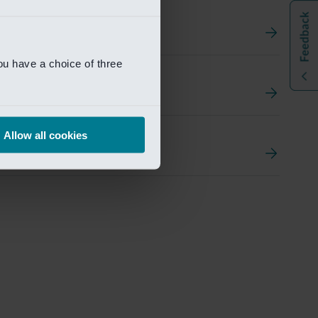
ou have a choice of three
t
ement Portal
Allow all cookies
pen Research