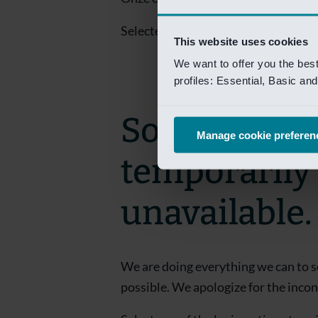
Selecteer een van de login opties om
This website uses cookies
We want to offer you the bes
profiles: Essential, Basic a
Sorry! This 
Manage cookie preferen
temporarily
unavailable.
We are doing everything we can to s
possible. We apologize for the inco