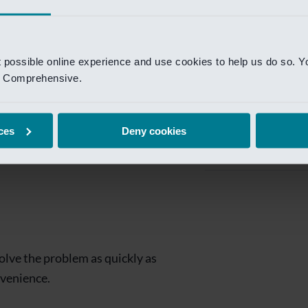
Private Banking
 toegang te krijgen.
Mijn Private Bank
t possible online experience and use cookies to help us do so. Y
Investment Managemen
nd Comprehensive.
Investment Manag
page is
Investment Banking
ces
Deny cookies
Van Lanschot Kem
olve the problem as quickly as
nvenience.