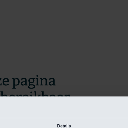
ze pagina
t bereikbaar.
m zo snel mogelijk te verhelpen.
Details