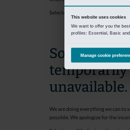
Selecteer een van de login opties om
This website uses cookies
We want to offer you the bes
profiles: Essential, Basic a
Sorry! This 
Manage cookie preferen
temporarily
unavailable.
We are doing everything we can to s
possible. We apologize for the inco