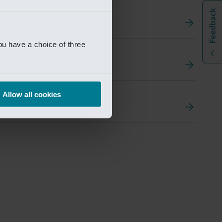
ou have a choice of three
t
ement Portal
Allow all cookies
pen Research