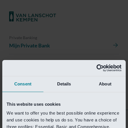
Private Banking
Mijn Private Bank
Investment Management
Investment Management Portal
Consent
Details
About
Investment Banking
Van Lanschot Kempen Research
This website uses cookies
We want to offer you the best possible online experience
Helaas is deze pagina
and use cookies to help us do so. You have a choice of
three profiles: Essential, Basic and Comprehensive.