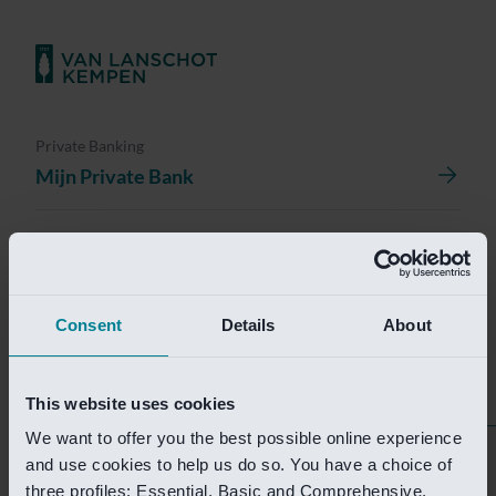
Private Banking
Mijn Private Bank
Investment Management
Investment Management Portal
Consent
Details
About
Investment Banking
Van Lanschot Kempen Research
This website uses cookies
We want to offer you the best possible online experience
Helaas is deze pagina
and use cookies to help us do so. You have a choice of
three profiles: Essential, Basic and Comprehensive.