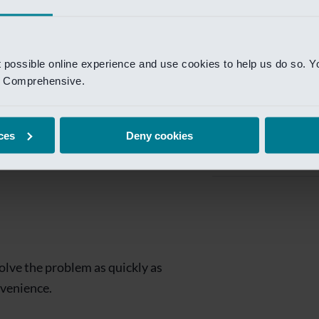
Private Banking
 toegang te krijgen.
Mijn Private Bank
t possible online experience and use cookies to help us do so. Y
Investment Managemen
nd Comprehensive.
Investment Manag
page is
Investment Banking
ces
Deny cookies
Van Lanschot Kem
olve the problem as quickly as
nvenience.