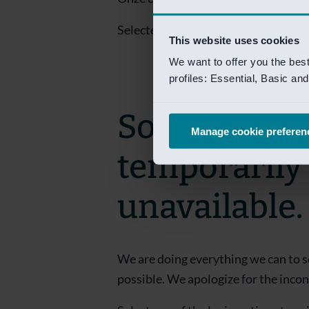
Selecteer een van de login opties om
This website uses cookies
We want to offer you the bes
profiles: Essential, Basic a
Sorry! This 
Manage cookie preferen
temporarily
unavailable.
We are doing everything we can to s
possible. We apologize for the inco