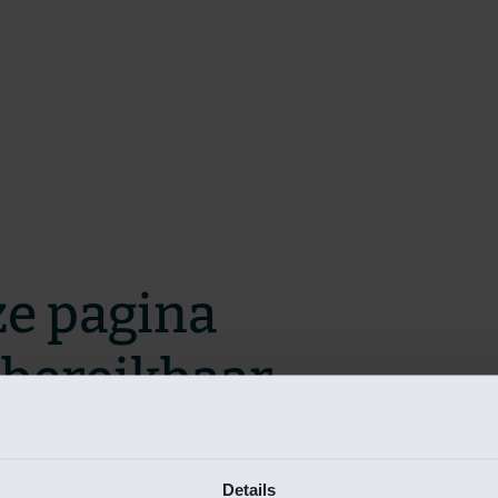
ze pagina
t bereikbaar.
m zo snel mogelijk te verhelpen.
Details