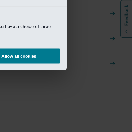
ou have a choice of three
t
ement Portal
Allow all cookies
pen Research