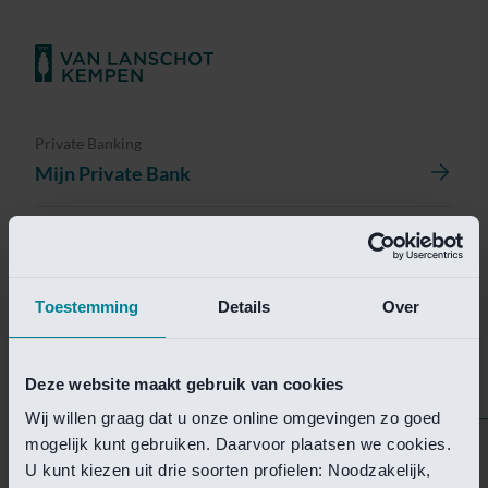
Private Banking
Mijn Private Bank
Investment Management
Investment Management Portal
Toestemming
Details
Over
Investment Banking
Van Lanschot Kempen Research
Deze website maakt gebruik van cookies
Wij willen graag dat u onze online omgevingen zo goed
mogelijk kunt gebruiken. Daarvoor plaatsen we cookies.
Helaas is deze pagina
U kunt kiezen uit drie soorten profielen: Noodzakelijk,