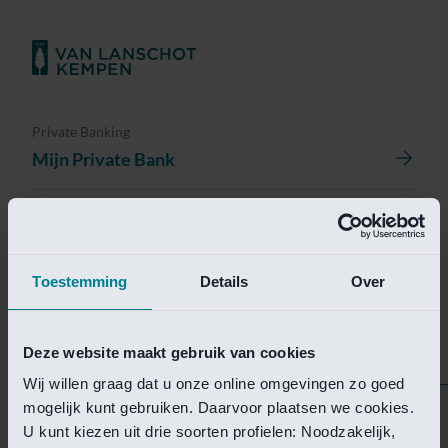
Private Banking
Mijn Private Bank
Investment Management
Investment Management Portal
Toestemming
Details
Over
Investment Banking
Van Lanschot Kempen Research
Deze website maakt gebruik van cookies
Wij willen graag dat u onze online omgevingen zo goed
mogelijk kunt gebruiken. Daarvoor plaatsen we cookies.
Helaas is deze pagina
U kunt kiezen uit drie soorten profielen: Noodzakelijk,