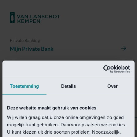
Private Banking
Mijn Private Bank
Investment Management
Investment Management Portal
Toestemming
Details
Over
Investment Banking
Van Lanschot Kempen Research
Deze website maakt gebruik van cookies
Wij willen graag dat u onze online omgevingen zo goed
mogelijk kunt gebruiken. Daarvoor plaatsen we cookies.
Helaas is deze pagina
U kunt kiezen uit drie soorten profielen: Noodzakelijk,