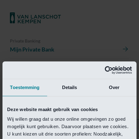
Private Banking
Mijn Private Bank
Investment Management
Investment Management Portal
Toestemming
Details
Over
Investment Banking
Van Lanschot Kempen Research
Deze website maakt gebruik van cookies
Wij willen graag dat u onze online omgevingen zo goed
mogelijk kunt gebruiken. Daarvoor plaatsen we cookies.
Helaas is deze pagina
U kunt kiezen uit drie soorten profielen: Noodzakelijk,