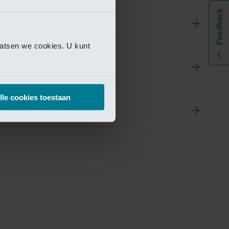
aatsen we cookies. U kunt
t
ement Portal
lle cookies toestaan
pen Research