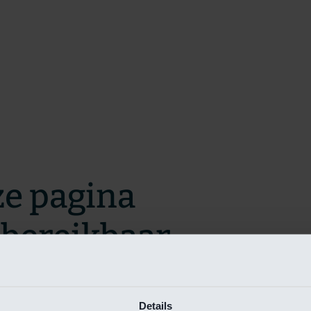
ze pagina
t bereikbaar.
m zo snel mogelijk te verhelpen.
Details