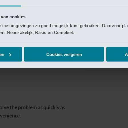
Private Banking
 toegang te krijgen.
Mijn Private Bank
 van cookies
online omgevingen zo goed mogelijk kunt gebruiken. Daarvoor pl
Investment Managemen
elen: Noodzakelijk, Basis en Compleet.
Investment Manag
page is
Investment Banking
en
Cookies weigeren
A
Van Lanschot Kem
olve the problem as quickly as
nvenience.